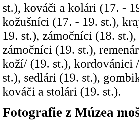
st.), kováči a kolári (17. - 19
kožušníci (17. - 19. st.), kraj
19. st.), zámočníci (18. st.),
zámočníci (19. st.), remenár
koží/ (19. st.), kordovánic
st.), sedlári (19. st.), gombik
kováči a stolári (19. st.).
Fotografie z Múzea moš