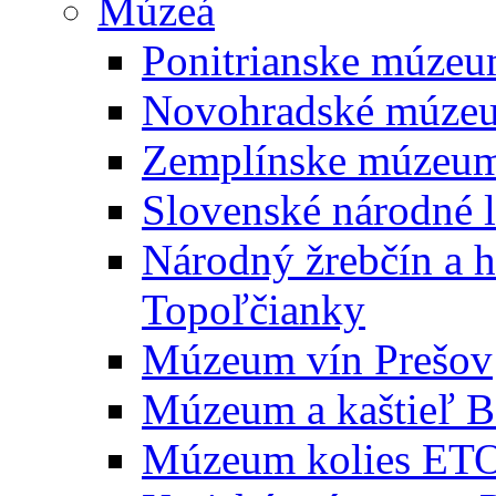
Múzeá
Ponitrianske múzeu
Novohradské múzeum
Zemplínske múzeum
Slovenské národné 
Národný žrebčín a h
Topoľčianky
Múzeum vín Prešov
Múzeum a kaštieľ Be
Múzeum kolies ETO