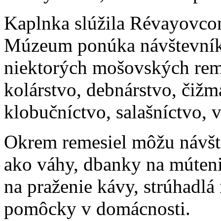
Kaplnka slúžila Révayovcom
Múzeum ponúka návštevníko
niektorých mošovských remes
kolárstvo, debnárstvo, čižm
klobučníctvo, salašníctvo, 
Okrem remesiel môžu návšte
ako váhy, dbanky na mútenie
na praženie kávy, strúhadlá
pomôcky v domácnosti.