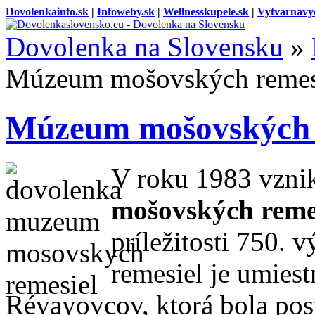
Dovolenkainfo.sk
|
Infoweby.sk
|
Wellnesskupele.sk
|
Vytvarnavy
Dovolenka na Slovensku
»
Múzeum mošovských remes
Múzeum mošovských 
V roku 1983 vzni
mošovských reme
príležitosti 750. 
remesiel je umies
Révayovcov, ktorá bola pos