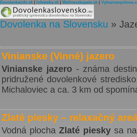
Dovolenkainfo.sk
|
Infoweby.sk
|
Wellnesskupele.sk
|
Vytvarnavychova.s
Dovolenka na Slovensku
»
Jaz
Vinianske (Vinné) jazero
Vinianske jazero
- známa destiná
pridružené dovolenkové stredisk
Michaloviec a ca. 3 km od spomín
Zlaté piesky – relaxačný areá
Vodná plocha
Zlaté piesky
sa nac