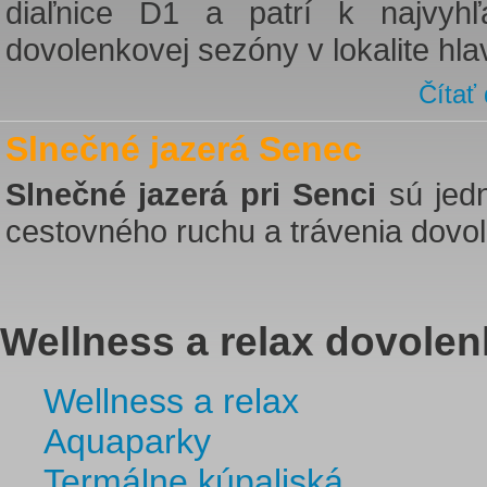
diaľnice D1 a patrí k najvyh
dovolenkovej sezóny v lokalite hl
Čítať 
Slnečné jazerá Senec
Slnečné jazerá pri Senci
sú jedn
cestovného ruchu a trávenia dovo
Wellness a relax dovolen
Wellness a relax
Aquaparky
Termálne kúpaliská