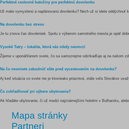
Perfektné cestovné batožiny pre perfektnú dovolenku
Už máte vymyslenú a naplánovanú dovolenku? Nech už si idete oddýchnuť k m
Na dovolenku bez stresu
Je tu znova čas dovoleniek. Spolu s výberom samotného miesta je opäť dobré 
Vysoké Tatry – lokalita, ktorá vás nikdy neomrzí
Žijeme v uponáhľanom svete, čo sa samozrejme odzrkadľuje aj na našom zdra
Na čo nesmiete zabudnúť ešte pred vycestovaním na dovolenku?
Aj keď situácia vo svete nie je ktovieako priaznivá, stále veľa Slovákov uvaž
Čo zohľadňovať pri výbere ubytovania?
Ak hľadáte ubytovanie, či už medzi najznámejšími hotelmi v Bulharsku, aleb
Mapa stránky
Partneri