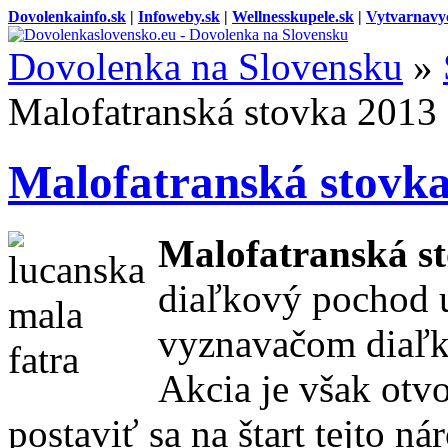
Dovolenkainfo.sk
|
Infoweby.sk
|
Wellnesskupele.sk
|
Vytvarnavy
Dovolenka na Slovensku
»
Malofatranská stovka 2013
Malofatranská stovk
Malofatranská s
diaľkový pochod 
vyznavačom diaľk
Akcia je však otv
postaviť sa na štart tejto 