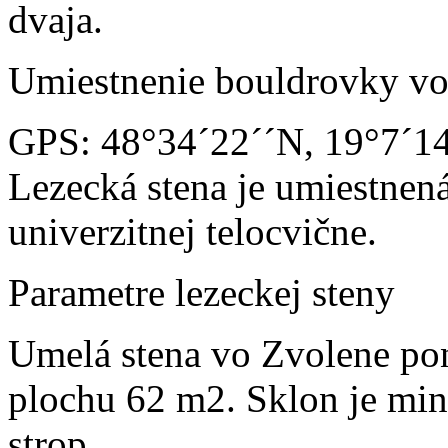
dvaja.
Umiestnenie bouldrovky vo
GPS: 48°34´22´´N, 19°7´1
Lezecká stena je umiestnen
univerzitnej telocvične.
Parametre lezeckej steny
Umelá stena vo Zvolene po
plochu 62 m2. Sklon je mi
strop.