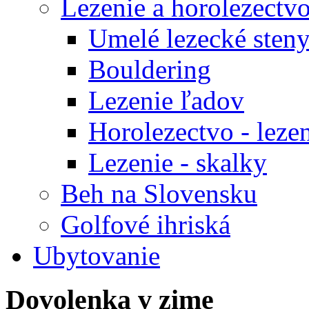
Lezenie a horolezectv
Umelé lezecké sten
Bouldering
Lezenie ľadov
Horolezectvo - leze
Lezenie - skalky
Beh na Slovensku
Golfové ihriská
Ubytovanie
Dovolenka v zime