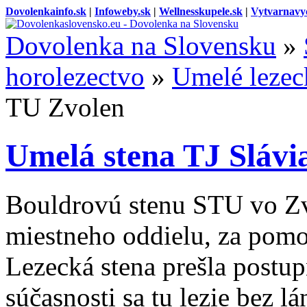
Dovolenkainfo.sk
|
Infoweby.sk
|
Wellnesskupele.sk
|
Vytvarnavy
Dovolenka na Slovensku
»
horolezectvo
»
Umelé lezec
TU Zvolen
Umelá stena TJ Slávi
Bouldrovú stenu STU vo Zv
miestneho oddielu, za pomo
Lezecká stena prešla postu
súčasnosti sa tu lezie bez l