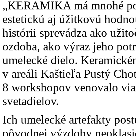
„KERAMIKA má mnohé podo
estetickú aj úžitkovú hodnot
histórii sprevádza ako užit
ozdoba, ako výraz jeho potr
umelecké dielo. Keramické
v areáli Kaštieľa Pustý Cho
8 workshopov venovalo via
svetadielov.
Ich umelecké artefakty postu
pôvodnej výzdoby neoklasic