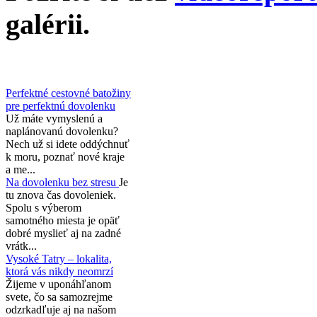
galérii.
Perfektné cestovné batožiny
pre perfektnú dovolenku
Už máte vymyslenú a
naplánovanú dovolenku?
Nech už si idete oddýchnuť
k moru, poznať nové kraje
a me...
Na dovolenku bez stresu
Je
tu znova čas dovoleniek.
Spolu s výberom
samotného miesta je opäť
dobré myslieť aj na zadné
vrátk...
Vysoké Tatry – lokalita,
ktorá vás nikdy neomrzí
Žijeme v uponáhľanom
svete, čo sa samozrejme
odzrkadľuje aj na našom