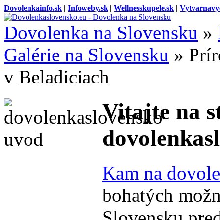
Dovolenkainfo.sk
|
Infoweby.sk
|
Wellnesskupele.sk
|
Vytvarnavy
Dovolenka na Slovensku
»
Galérie na Slovensku
»
Prí
v Beladiciach
Vitajte na 
dovolenkasl
Kam na dovole
bohatých možno
Slovensku pred