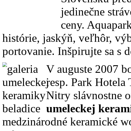
jedinečne strá
ceny. Aquapark
histórie, jaskýň, veľhôr, v
portovanie. Inšpirujte sa s
V auguste 2007 bo
resp. Park Hotela 
Nitry slávnostne 
umeleckej keram
medzinárodné keramické wor