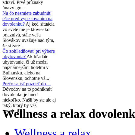
zdraví. Prvé príznaky
únavy ign...
Na čo nesmiete zabudnúť
ešte pred vycestovaním na
dovolenku?
Aj keď situácia
vo svete nie je ktovieako
priaznivá, stále veľa
Slovákov uvažuje nad tým,
že si zare...
Čo zohľadňovať pri výbere
ubytovania?
Ak hľadáte
ubytovanie, či už medzi
najznámejšími hotelmi v
Bulharsku, alebo na
Slovensku, ochotne vá...
Prečo sa ísť pozrieť do…
Dôvodov na to podniknúť
dovolenku je hneď
niekoľko. Našli by ste ale aj
taký, ktorý by vás
Wellness a relax dovolen
podnietil...
Wellness a relax