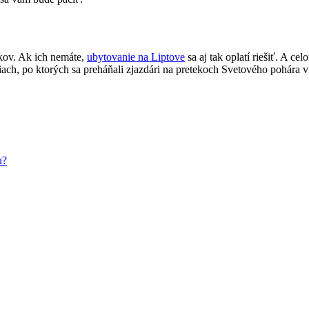
okov. Ak ich nemáte,
ubytovanie na Liptove
sa aj tak oplatí riešiť. A c
atiach, po ktorých sa preháňali zjazdári na pretekoch Svetového pohára
u?