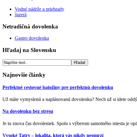
Vodné nádrže a priehrady
Jazerá
Netradičná dovolenka
Gastro dovolenka
Hľadaj na Slovensku
Najnovšie články
Perfektné cestovné batožiny pre perfektnú dovolenku
Už máte vymyslenú a naplánovanú dovolenku? Nech už si idete oddých
Na dovolenku bez stresu
Je tu znova čas dovoleniek. Spolu s výberom samotného miesta je opäť 
Vysoké Tatry – lokalita, ktorá vás nikdy neomrzí