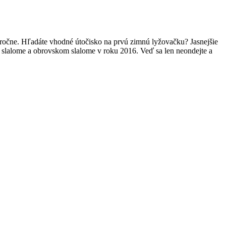
eloročne. Hľadáte vhodné útočisko na prvú zimnú lyžovačku? Jasnejšie
 v slalome a obrovskom slalome v roku 2016. Veď sa len neondejte a