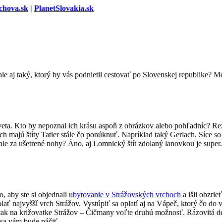
chova.sk
|
PlanetSlovakia.sk
ale aj taký, ktorý by vás podnietil cestovať po Slovenskej republike
veta. Kto by nepoznal ich krásu aspoň z obrázkov alebo pohľadníc? Re
h majú štíty Tatier stále čo ponúknuť. Napríklad taký Gerlach. Síce so 
 ale za ušetrené nohy? Áno, aj Lomnický štít zdolaný lanovkou je super.
o, aby ste si objednali
ubytovanie v Strážovských vrchoch
a išli obzri
 zdolať najvyšší vrch Strážov. Vystúpiť sa oplatí aj na Vápeč, ktorý čo
 tak na križovatke Strážov – Čičmany voľte druhú možnosť. Rázovitá d
 sa vám bude páčiť.