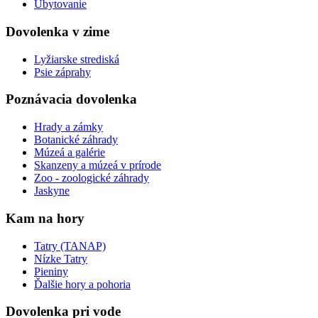
Ubytovanie
Dovolenka v zime
Lyžiarske strediská
Psie záprahy
Poznávacia dovolenka
Hrady a zámky
Botanické záhrady
Múzeá a galérie
Skanzeny a múzeá v prírode
Zoo - zoologické záhrady
Jaskyne
Kam na hory
Tatry (TANAP)
Nízke Tatry
Pieniny
Ďalšie hory a pohoria
Dovolenka pri vode