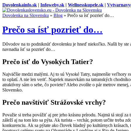
Dovolenkainfo.sk
|
Infoweby.sk
|
Wellnesskupele.sk
|
Vytvarnavy
Dovolenka na Slovensku
»
Blog
»
Prečo sa ísť pozrieť do…
Prečo sa ísť pozrieť do…
Dôvodov na to podniknúť dovolenku je hneď niekoľko. Našli by ste 
navnadia ísť sa pozrieť do…
Prečo ísť do Vysokých Tatier?
Najväčšie medzi malými. Aj to sú Vysoké Tatry, najmenšie veľhory s
to oplatí. A nie len veriť. Napriek masovkám na tatranských chodníkoc
atraktívny sám o sebe, čo poviete? Alebo zvolíte o pár metrov menej,
Slovensko.
Prečo navštíviť Strážovské vrchy?
Považie si treba povážiť aj pre jeho krásnu prírodu. Najmä tá stojí za t
záleží aj na tom kto sa pýta. Ak turista – vrchár, potom určite treba
konkurenciu. Ak sa pýtate ako človek hladný po kultúrnych krásach,
športovci celému svetu na Olympiáde v Londýne aj v Rio de Janiero,