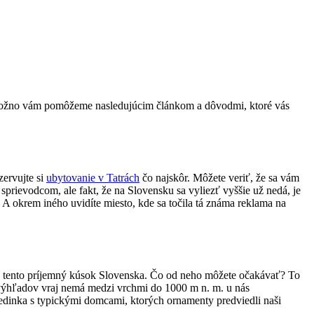
? Možno vám pomôžeme nasledujúcim článkom a dôvodmi, ktoré vás
zervujte si
ubytovanie v Tatrách
čo najskôr. Môžete veriť, že sa vám
sprievodcom, ale fakt, že na Slovensku sa vyliezť vyššie už nedá, je
 A okrem iného uvidíte miesto, kde sa točila tá známa reklama na
eť tento príjemný kúsok Slovenska. Čo od neho môžete očakávať? To
 do výhľadov vraj nemá medzi vrchmi do 1000 m n. m. u nás
edinka s typickými domcami, ktorých ornamenty predviedli naši