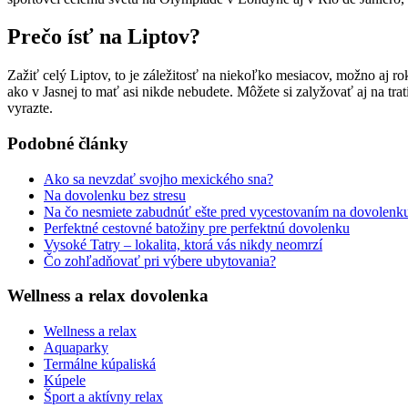
Prečo ísť na Liptov?
Zažiť celý Liptov, to je záležitosť na niekoľko mesiacov, možno aj r
ako v Jasnej to mať asi nikde nebudete. Môžete si zalyžovať aj na tr
vyrazte.
Podobné články
Ako sa nevzdať svojho mexického sna?
Na dovolenku bez stresu
Na čo nesmiete zabudnúť ešte pred vycestovaním na dovolenk
Perfektné cestovné batožiny pre perfektnú dovolenku
Vysoké Tatry – lokalita, ktorá vás nikdy neomrzí
Čo zohľadňovať pri výbere ubytovania?
Wellness a relax dovolenka
Wellness a relax
Aquaparky
Termálne kúpaliská
Kúpele
Šport a aktívny relax