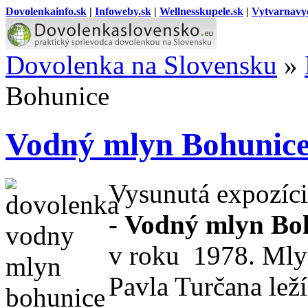
Dovolenkainfo.sk
|
Infoweby.sk
|
Wellnesskupele.sk
|
Vytvarnavy
Dovolenka na Slovensku
»
Bohunice
Vodný mlyn Bohunic
Vysunutá expozíc
-
Vodný mlyn Bo
v roku 1978. Mly
Pavla Turčana leží