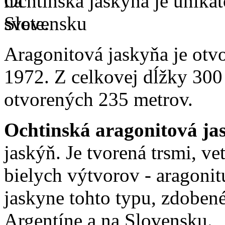
Ochtinská jaskyňa je unikát
svete.
Aragonitová jaskyňa je otv
1972. Z celkovej dĺžky 300 
otvorených 235 metrov.
Ochtinská aragonitová ja
jaskýň. Je tvorená trsmi, v
bielych výtvorov - aragonitu
jaskyne tohto typu, zdobené
Argentíne a na Slovensku.