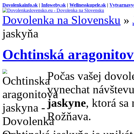
Dovolenkainfo.sk
|
Infoweby.sk
|
Wellnesskupele.sk
|
Vytvarnavy
Dovolenka na Slovensku
»
jaskyňa
Ochtinská aragonitov
Počas vašej dovol
vynechat návštev
jaskyne
,
ktorá sa
Rožňava.