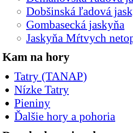
Dobšinská ľadová jas
Gombasecká jaskyňa
Jaskyňa Mŕtvych neto
Kam na hory
Tatry (TANAP)
Nízke Tatry
Pieniny
Ďalšie hory a pohoria