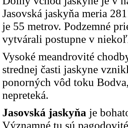
Dolný vchod jaskyne je v 
Jasovská jaskyňa meria 2811
je 55 metrov. Podzemné prie
vytvárali postupne v niekoľ
Vysoké meandrovité chodby
strednej časti jaskyne vzni
ponorných vôd toku Bodva, 
nepreteká.
Jasovská jaskyňa
je bohat
Významné tu sú pagodovité 