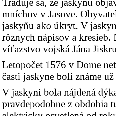
Traduje sa, že jaskyňu obja
mníchov v Jasove. Obyvateli
jaskyňu ako úkryt. V jasky
rôznych nápisov a kresieb.
víťazstvo vojská Jána Jiskr
Letopočet 1576 v Dome neto
časti jaskyne boli známe už 
V jaskyni bola nájdená dýk
pravdepodobne z obdobia tu
elektricky osvetlená od rok