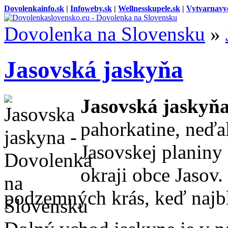
Dovolenkainfo.sk
|
Infoweby.sk
|
Wellnesskupele.sk
|
Vytvarnavy
Dovolenka na Slovensku
»
Jasovská jaskyňa
Jasovská jaskyň
pahorkatine, neďa
Jasovskej planiny
okraji obce Jasov.
podzemných krás, keď najbl