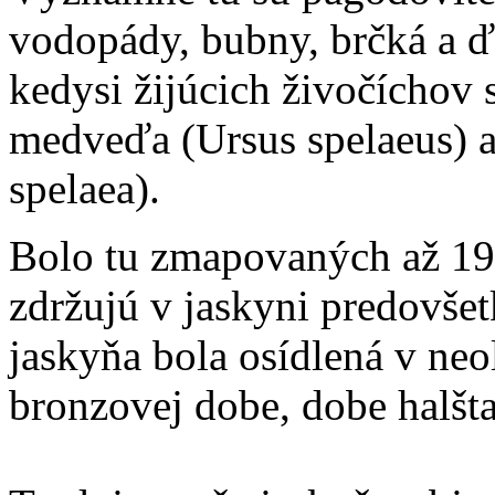
vodopády, bubny, brčká a ďa
kedysi žijúcich živočíchov 
medveďa (Ursus spelaeus) a
spelaea).
Bolo tu zmapovaných až 19 
zdržujú v jaskyni predovš
jaskyňa bola osídlená v neo
bronzovej dobe, dobe halšta