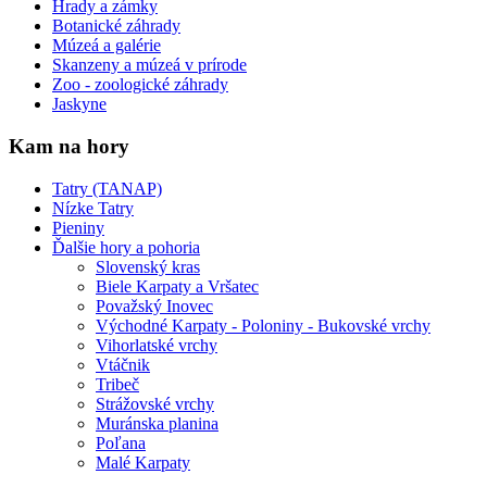
Hrady a zámky
Botanické záhrady
Múzeá a galérie
Skanzeny a múzeá v prírode
Zoo - zoologické záhrady
Jaskyne
Kam na hory
Tatry (TANAP)
Nízke Tatry
Pieniny
Ďalšie hory a pohoria
Slovenský kras
Biele Karpaty a Vršatec
Považský Inovec
Východné Karpaty - Poloniny - Bukovské vrchy
Vihorlatské vrchy
Vtáčnik
Tribeč
Strážovské vrchy
Muránska planina
Poľana
Malé Karpaty