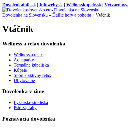
Dovolenkainfo.sk
|
Infoweby.sk
|
Wellnesskupele.sk
|
Vytvarnavy
Dovolenka na Slovensku
»
Ďalšie hory a pohoria
»
Vtáčnik
Vtáčnik
Wellness a relax dovolenka
Wellness a relax
Aquaparky
Termálne kúpaliská
Kúpele
Šport a aktívny relax
Ubytovanie
Dovolenka v zime
Lyžiarske strediská
Psie záprahy
Poznávacia dovolenka