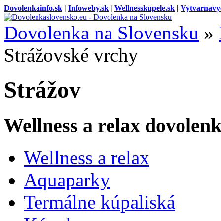
Dovolenkainfo.sk
|
Infoweby.sk
|
Wellnesskupele.sk
|
Vytvarnavy
Dovolenka na Slovensku
»
Strážovské vrchy
Strážov
Wellness a relax dovolen
Wellness a relax
Aquaparky
Termálne kúpaliská