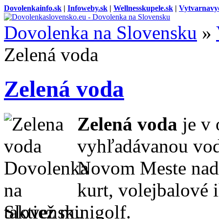
Dovolenkainfo.sk
|
Infoweby.sk
|
Wellnesskupele.sk
|
Vytvarnavy
Dovolenka na Slovensku
»
Zelená voda
Zelená voda
Zelená voda
je v
vyhľadávanou vod
Novom Meste nad 
kurt, volejbalové 
taktiež minigolf.