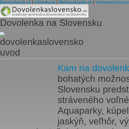
Dovolenkainfo.sk
|
Infoweby.sk
|
Wellnesskupele.sk
|
Vytvarnavychova.s
Dovolenka na Slovensku
Kam na dovolenk
bohatých možnost
Slovensku predst
stráveného voľn
Aquaparky, kúpele
jaskýň, veľhôr, v