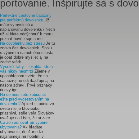
portovanie. Inšpirujte sa s dov
Perfektné cestovné batožiny
pre perfektnú dovolenku
Už
máte vymyslenú a
naplánovanú dovolenku? Nech
už si idete oddýchnuť k moru,
poznať nové kraje a me...
Na dovolenku bez stresu
Je tu
znova čas dovoleniek. Spolu
s výberom samotného miesta
je opäť dobré myslieť aj na
zadné vrátk...
Vysoké Tatry – lokalita, ktorá
vás nikdy neomrzí
Žijeme v
uponáhľanom svete, čo sa
samozrejme odzrkadľuje aj na
našom zdraví. Prvé príznaky
únavy ign...
Na čo nesmiete zabudnúť
ešte pred vycestovaním na
dovolenku?
Aj keď situácia vo
svete nie je ktovieako
priaznivá, stále veľa Slovákov
uvažuje nad tým, že si zare...
Čo zohľadňovať pri výbere
ubytovania?
Ak hľadáte
ubytovanie, či už medzi
najznámejšími hotelmi v