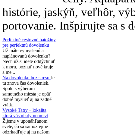
histórie, jaskýň, veľhôr, v
portovanie. Inšpirujte sa s
Perfektné cestovné batožiny
pre perfektnú dovolenku
Už máte vymyslenú a
naplánovanú dovolenku?
Nech už si idete oddýchnuť
k moru, poznať nové kraje
a me...
Na dovolenku bez stresu
Je
tu znova čas dovoleniek.
Spolu s výberom
samotného miesta je opäť
dobré myslieť aj na zadné
vrátk...
Vysoké Tatry – lokalita,
ktorá vás nikdy neomrzí
Žijeme v uponáhľanom
svete, čo sa samozrejme
odzrkadľuje aj na našom