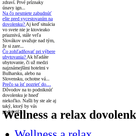
zdraví. Prvé príznaky
únavy ign...
Na čo nesmiete zabudnúť
ešte pred vycestovaním na
dovolenku?
Aj keď situácia
vo svete nie je ktovieako
priaznivá, stále veľa
Slovákov uvažuje nad tým,
že si zare...
Čo zohľadňovať pri výbere
ubytovania?
Ak hľadáte
ubytovanie, či už medzi
najznámejšími hotelmi v
Bulharsku, alebo na
Slovensku, ochotne vá...
Prečo sa ísť pozrieť do…
Dôvodov na to podniknúť
dovolenku je hneď
niekoľko. Našli by ste ale aj
taký, ktorý by vás
Wellness a relax dovolen
podnietil...
Wellness a relax