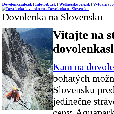
Dovolenkainfo.sk
|
Infoweby.sk
|
Wellnesskupele.sk
|
Vytvarnavy
Dovolenka na Slovensku
Vitajte na 
dovolenkasl
Kam na dovole
bohatých možno
Slovensku pred
jedinečne strá
ceny. Aquapark