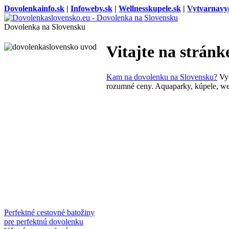
Dovolenkainfo.sk
|
Infoweby.sk
|
Wellnesskupele.sk
|
Vytvarnavy
Dovolenka na Slovensku
Vitajte na stránk
Kam na dovolenku na Slovensku?
Vyb
rozumné ceny. Aquaparky, kúpele, well
Perfektné cestovné batožiny
pre perfektnú dovolenku