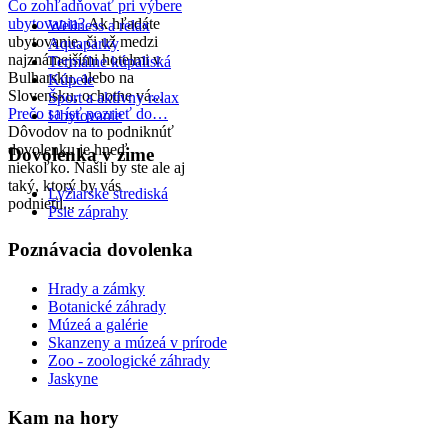
Čo zohľadňovať pri výbere
ubytovania?
Ak hľadáte
Wellness a relax
ubytovanie, či už medzi
Aquaparky
najznámejšími hotelmi v
Termálne kúpaliská
Bulharsku, alebo na
Kúpele
Slovensku, ochotne vá...
Šport a aktívny relax
Prečo sa ísť pozrieť do…
Ubytovanie
Dôvodov na to podniknúť
dovolenku je hneď
Dovolenka v zime
niekoľko. Našli by ste ale aj
taký, ktorý by vás
Lyžiarske strediská
podnietil...
Psie záprahy
Poznávacia dovolenka
Hrady a zámky
Botanické záhrady
Múzeá a galérie
Skanzeny a múzeá v prírode
Zoo - zoologické záhrady
Jaskyne
Kam na hory