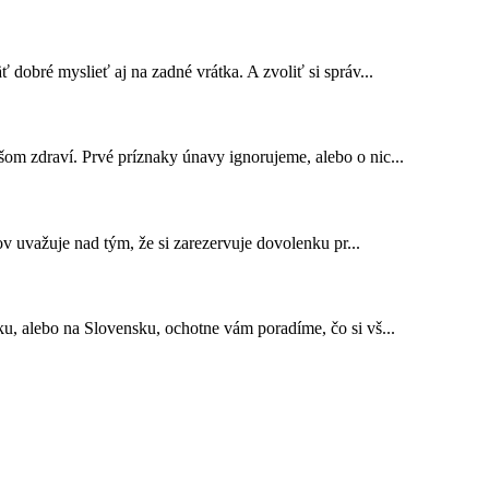
dobré myslieť aj na zadné vrátka. A zvoliť si správ...
om zdraví. Prvé príznaky únavy ignorujeme, alebo o nic...
ov uvažuje nad tým, že si zarezervuje dovolenku pr...
u, alebo na Slovensku, ochotne vám poradíme, čo si vš...