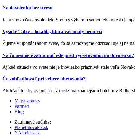
Na dovolenku bez stresu
Je tu znova čas dovoleniek. Spolu s výberom samotného miesta je opäť 
Vysoké Tatry – lokalita, ktorá vás nikdy neomrzí
Žijeme v uponáhľanom svete, čo sa samozrejme odzrkadľuje aj na naš
Na čo nesmiete zabudnúť ešte pred vycestovaním na dovolenku?
Aj keď situácia vo svete nie je ktovieako priaznivá, stále veľa Slovák
Čo zohľadňovať pri výbere ubytovania?
Ak hľadáte ubytovanie, či už medzi najznámejšími hotelmi v Bulharsk
Mapa stránky
Partneri
Blog
Zaujímavé stránky:
PlanetSlovakia.sk
NAJmiesta.sk