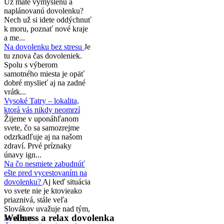
Už máte vymyslenú a
naplánovanú dovolenku?
Nech už si idete oddýchnuť
k moru, poznať nové kraje
a me...
Na dovolenku bez stresu
Je
tu znova čas dovoleniek.
Spolu s výberom
samotného miesta je opäť
dobré myslieť aj na zadné
vrátk...
Vysoké Tatry – lokalita,
ktorá vás nikdy neomrzí
Žijeme v uponáhľanom
svete, čo sa samozrejme
odzrkadľuje aj na našom
zdraví. Prvé príznaky
únavy ign...
Na čo nesmiete zabudnúť
ešte pred vycestovaním na
dovolenku?
Aj keď situácia
vo svete nie je ktovieako
priaznivá, stále veľa
Slovákov uvažuje nad tým,
Wellness a relax dovolenka
že si zare...