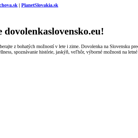
chova.sk
|
PlanetSlovakia.sk
e dovolenkaslovensko.eu!
erajte z bohatých možností v lete i zime. Dovolenka na Slovensku pre
ness, spoznávanie histórie, jaskýň, veľhôr, výborné možnosti na letné 